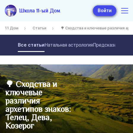
Школа 11-ый Дом
Войти
11 Дом
Статьи
🌳 Сходства и ключевые различия арх
Все статьи
Натальная астрология
Предсказательная
🌳 Сходства и
ключевые
различия
архетипов знаков:
Телец, Дева,
Козерог