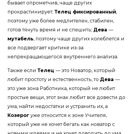
бывает опрометчив, чаще других
прокрастинирует;
Телец фиксированный
,
поэтому уже более медлителен, стабилен,
готов тянуть время и не спешить;
Дева
—
мутабель
, поэтому чаще других колеблется и
все подвергает критике из-за
непрекращающегося внутреннего анализа.
Также если
Телец
— это Новатор, который
любит простоту и естественность, то
Дева
—
это уже зона Работника, который не любит
простые вещи, этот знак любит все довести до
ума, найти недостатки и устранить их, а
Козерог
уже относится к зоне Учителя,
который уже не хочет бегать как новатор с
новыми идеями и не хочет доводить до ума