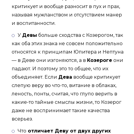
критикует и вообще разносит в пух и прах,
называя мужланством и отсутствием манер
и воспитанности.
У
Девы
больше сходства с Козерогом, так
как оба этих знака не совсем положительно
относятся к принципам Юпитера и Нептуна
— в Деве они изгоняются, а в
Козероге
они
падают. И поэтому это то общее, что их
объединяет. Если
Дева
вообще критикует
слепую веру во что-то, витание в облаках,
леность, понты, считая, что глупо верить в
какие-то тайные смыслы жизни, то Козерог
даже не воспринимает такие качества
всерьез.
Что
отличает Деву от двух других