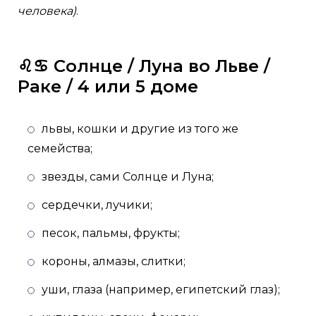
человека)
.
♌️♋️ Солнце / Луна во Льве /
Раке / 4 или 5 доме
львы, кошки и другие из того же
семейства;
звезды, сами Солнце и Луна;
сердечки, лучики;
песок, пальмы, фрукты;
короны, алмазы, слитки;
уши, глаза (например, египетский глаз);