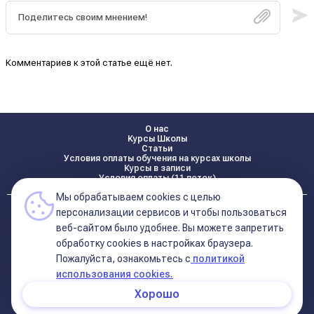
Комментариев к этой статье ещё нет.
О нас
Курсы Школы
Статьи
Условия оплаты обучения на курсах школы
Курсы в записи
Условия оплаты (11 поток)
Мы обрабатываем cookies с целью
Реквизиты
персонализации сервисов и чтобы пользоваться
Контакты
веб-сайтом было удобнее. Вы можете запретить
обработку сookies в настройках браузера.
Пожалуйста, ознакомьтесь с
политикой
Политика конфиденциальности
Договор оферта (соглашение)
использования cookies.
+7 495 681 02 96
Хорошо
© 2026 Школа Астрологии
11-ый Дом
Катерины Дятловой 11-ый Дом