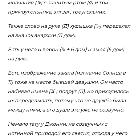
молчания (♑︎) с зашитым ртом (☿) и три
прямоугольника, зигзаг, треугольник.
Также слово на руке (♊︎) худышка (♑︎) переделал
на значок анархии (11 дом).
Есть у него и ворон (♑︎ + 6 дом) и змея (6 дом)
на руке.
Есть изображение заката (изгнание Солнца в
11) тоже на месте бывшей девушки. Он часто
набивал имена (♊︎ ) подруг (11), но приходилось
их переделывать, потому что не дружба была
между ними, а его душе это уже не созвучно.
Немало тату у Джонни, не созвучных с
истинной природой его светил, отсюда у него