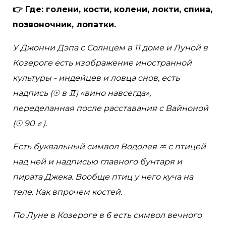
👉 Где: голени, кости, колени, локти, спина,
позвоночник, лопатки.
У Джонни Дэпа с Солнцем в 11 доме и Луной в
Козероге есть изображение иностранной
культуры - индейцев и ловца снов, есть
надпись (☉ в ♊︎) «вино навсегда»,
переделанная после расставания с Вайноной
(☉ 90 ♂).
Есть буквальный символ Водолея ♒︎ с птицей
над ней и надписью главного бунтаря и
пирата Джека. Вообще птиц у него куча на
теле. Как впрочем костей.
По Луне в Козероге в 6 есть символ вечного