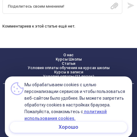
Комментариев к этой статье ещё нет.
О нас
Курсы Школы
Статьи
Условия оплаты обучения на курсах школы
Курсы в записи
Условия оплаты (11 поток)
Мы обрабатываем cookies с целью
Реквизиты
персонализации сервисов и чтобы пользоваться
Контакты
веб-сайтом было удобнее. Вы можете запретить
обработку сookies в настройках браузера.
Пожалуйста, ознакомьтесь с
политикой
Политика конфиденциальности
Договор оферта (соглашение)
использования cookies.
+7 495 681 02 96
Хорошо
© 2026 Школа Астрологии
11-ый Дом
Катерины Дятловой 11-ый Дом