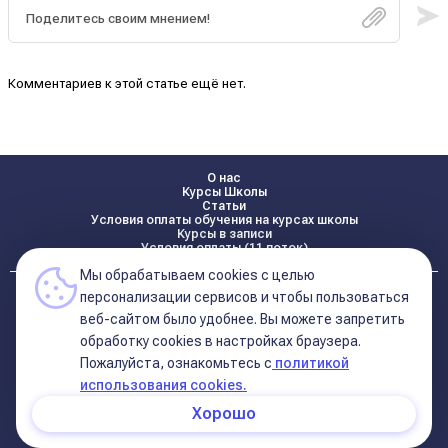
Комментариев к этой статье ещё нет.
О нас
Курсы Школы
Статьи
Условия оплаты обучения на курсах школы
Курсы в записи
Условия оплаты (11 поток)
Мы обрабатываем cookies с целью
Реквизиты
персонализации сервисов и чтобы пользоваться
Контакты
веб-сайтом было удобнее. Вы можете запретить
обработку сookies в настройках браузера.
Пожалуйста, ознакомьтесь с
политикой
Политика конфиденциальности
Договор оферта (соглашение)
использования cookies.
+7 495 681 02 96
Хорошо
© 2026 Школа Астрологии
11-ый Дом
Катерины Дятловой 11-ый Дом