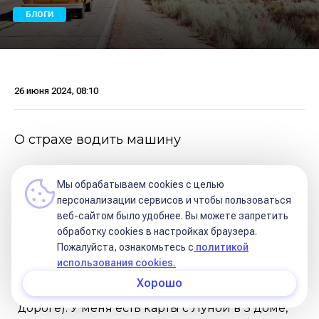
БЛОГИ
26 июня 2024, 08:10
О страхе водить машину
Я просмотрела карты тех, кто боится водить, у
Мы обрабатываем cookies с целью
многих 3 дом с Луной связан, у кого-то с
персонализации сервисов и чтобы пользоваться
веб-сайтом было удобнее. Вы можете запретить
Сатурном, видела ещё карты, где упр. 3 делает
обработку сookies в настройках браузера.
квадрат в свой дом, но что примечательно,
Пожалуйста, ознакомьтесь с
политикой
использования cookies.
Луна в связи с 3 домом не всегда даёт страх
Хорошо
вождения (хоть и вероятна беспомощность в
дороге). У меня есть карты с Луной в 3 доме,