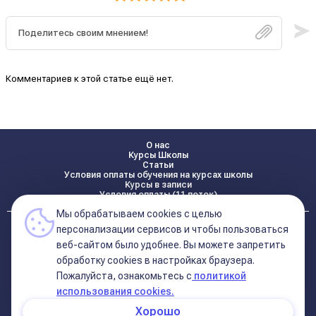
Комментариев к этой статье ещё нет.
О нас
Курсы Школы
Статьи
Условия оплаты обучения на курсах школы
Курсы в записи
Условия оплаты (11 поток)
Мы обрабатываем cookies с целью
Реквизиты
персонализации сервисов и чтобы пользоваться
Контакты
веб-сайтом было удобнее. Вы можете запретить
обработку сookies в настройках браузера.
Пожалуйста, ознакомьтесь с
политикой
Политика конфиденциальности
Договор оферта (соглашение)
использования cookies.
+7 495 681 02 96
Хорошо
© 2026 Школа Астрологии