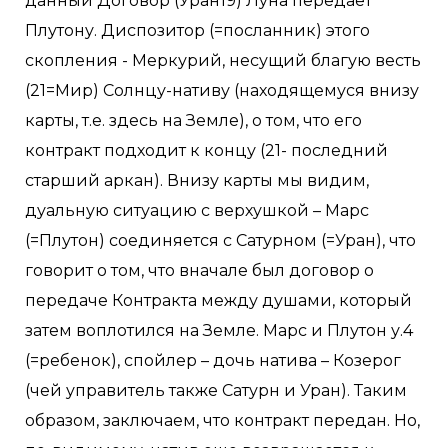
данный Договор (Уран19) Луна передает
Плутону. Диспозитор (=посланник) этого
скопления - Меркурий, несущий благую весть
(21=Мир) Солнцу-нативу (находящемуся внизу
карты, т.е. здесь на Земле), о том, что его
контракт подходит к концу (21- последний
старший аркан). Внизу карты мы видим,
дуальную ситуацию с верхушкой – Марс
(=Плутон) соединяется с Сатурном (=Уран), что
говорит о том, что вначале был договор о
передаче Контракта между душами, который
затем воплотился на Земле. Марс и Плутон у.4
(=ребенок), спойлер – дочь натива – Козерог
(чей управитель также Сатурн и Уран). Таким
образом, заключаем, что контракт передан. Но,