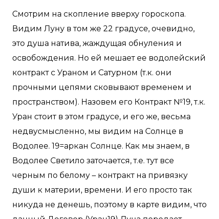
Смотрим на скопление вверху гороскопа.
Видим Луну в том же 22 градусе, очевидно,
это душа натива, жаждущая обнуления и
освобождения. Но ей мешает ее водолейский
контракт с Ураном и Сатурном (т.к. они
прочными цепями сковывают временем и
пространством). Назовем его Контракт №19, т.к.
Уран стоит в этом градусе, и его же, весьма
недвусмысленно, мы видим на Солнце в
Водолее. 19=аркан Солнце. Как мы знаем, в
Водолее Светило заточается, т.е. тут все
черным по белому – контракт на привязку
души к материи, времени. И его просто так
никуда не денешь, поэтому в карте видим, что