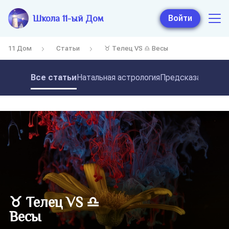
Школа 11-ый Дом
Войти
11 Дом
Статьи
♉ Телец VS ♎ Весы
Все статьи
Натальная астрология
Предсказательная
♉ Телец VS ♎
Весы