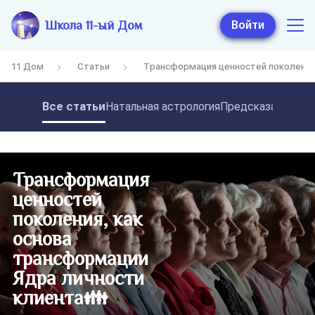
Школа 11-ый Дом
Войти
11 Дом
Статьи
Трансформация ценностей поколения,
Все статьи
Натальная астрология
Предсказательная
Трансформация
ценностей
поколения, как
основа
трансформации
Ядра личности
клиента👪