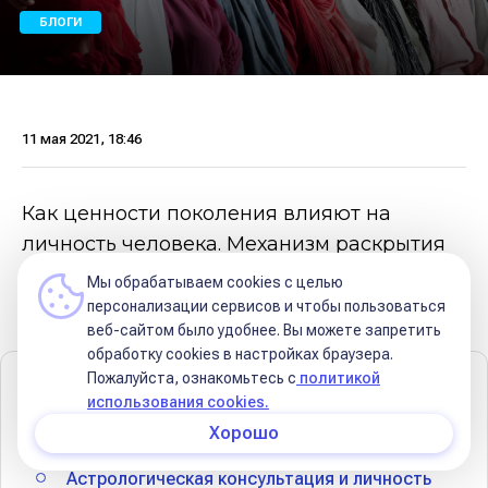
БЛОГИ
11 мая 2021, 18:46
Как ценности поколения влияют на
личность человека. Механизм раскрытия
личности клиента в рамках
Мы обрабатываем cookies с целью
астрологической консультации.
персонализации сервисов и чтобы пользоваться
веб-сайтом было удобнее. Вы можете запретить
обработку сookies в настройках браузера.
Пожалуйста, ознакомьтесь с
политикой
Содержание
использования cookies.
Хорошо
Ценности поколения vs Личность человека
Астрологическая консультация и личность