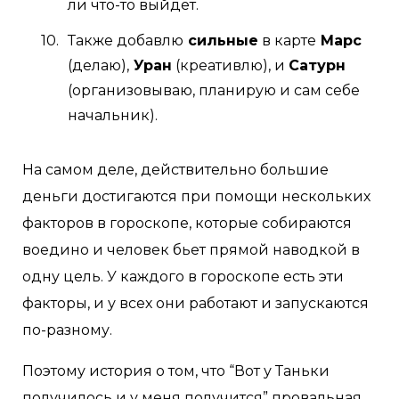
ли что-то выйдет.
Также добавлю
сильные
в карте
Марс
(делаю),
Уран
(креативлю), и
Сатурн
(организовываю, планирую и сам себе
начальник).
На самом деле, действительно большие
деньги достигаются при помощи нескольких
факторов в гороскопе, которые собираются
воедино и человек бьет прямой наводкой в
одну цель. У каждого в гороскопе есть эти
факторы, и у всех они работают и запускаются
по-разному.
Поэтому история о том, что “Вот у Таньки
получилось и у меня получится” провальная,