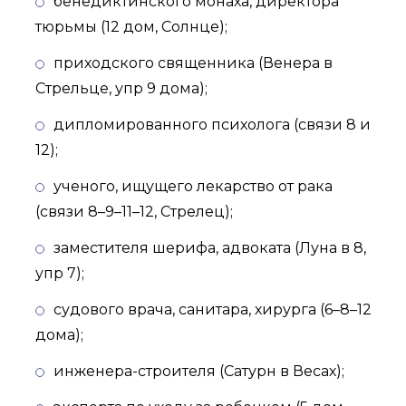
бенедиктинского монаха, директора
тюрьмы (12 дом, Солнце);
приходского священника (Венера в
Стрельце, упр 9 дома);
дипломированного психолога (связи 8 и
12);
ученого, ищущего лекарство от рака
(связи 8–9–11–12, Стрелец);
заместителя шерифа, адвоката (Луна в 8,
упр 7);
судового врача, санитара, хирурга (6–8–12
дома);
инженера-строителя (Сатурн в Весах);