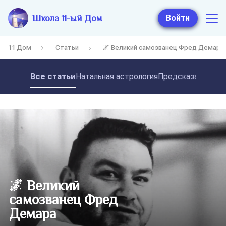
Школа 11-ый Дом
Войти
11 Дом
Статьи
🌌 Великий самозванец Фред Демара
Все статьи
Натальная астрология
Предсказательная
🌌 Великий
самозванец Фред
Демара