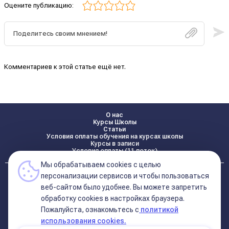
Оцените публикацию:
Комментариев к этой статье ещё нет.
О нас
Курсы Школы
Статьи
Условия оплаты обучения на курсах школы
Курсы в записи
Условия оплаты (11 поток)
Мы обрабатываем cookies с целью
Реквизиты
персонализации сервисов и чтобы пользоваться
Контакты
веб-сайтом было удобнее. Вы можете запретить
обработку сookies в настройках браузера.
Пожалуйста, ознакомьтесь с
политикой
Политика конфиденциальности
Договор оферта (соглашение)
использования cookies.
+7 495 681 02 96