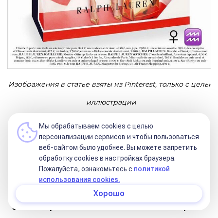
Изображения в статье взяты из Pinterest, только с целью
иллюстрации
Не забывайте, что стиль в одежде мы
Мы обрабатываем cookies с целью
персонализации сервисов и чтобы пользоваться
выбираем не только Венерой. Как выглядеть
веб-сайтом было удобнее. Вы можете запретить
нам диктует и Асцендент с планетами в 1-м
обработку сookies в настройках браузера.
Пожалуйста, ознакомьтесь с
политикой
доме, и Солнце. Сочетая эти вещи, станет ясно,
использования cookies.
как одевается человек.
Хорошо
Эта авторская статья написана 21 января