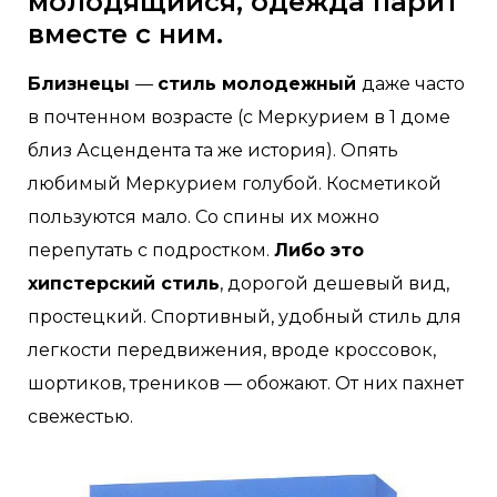
молодящийся, одежда парит
вместе с ним.
Близнецы
—
стиль молодежный
даже часто
в почтенном возрасте (с Меркурием в 1 доме
близ Асцендента та же история). Опять
любимый Меркурием голубой. Косметикой
пользуются мало. Со спины их можно
перепутать с подростком.
Либо это
хипстерский стиль
, дорогой дешевый вид,
простецкий. Спортивный, удобный стиль для
легкости передвижения, вроде кроссовок,
шортиков, треников — обожают. От них пахнет
свежестью.