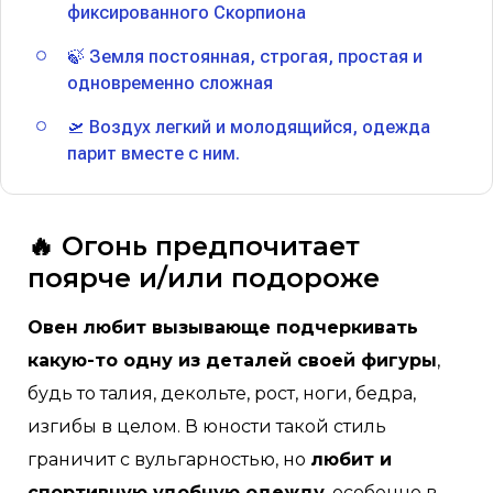
фиксированного Скорпиона
🍃 Земля постоянная, строгая, простая и
одновременно сложная
🛫 Воздух легкий и молодящийся, одежда
парит вместе с ним.
🔥 Огонь предпочитает
поярче и/или подороже
Овен
любит вызывающе подчеркивать
какую-то одну из деталей своей фигуры
,
будь то талия, декольте, рост, ноги, бедра,
изгибы в целом. В юности такой стиль
граничит с вульгарностью, но
любит и
спортивную удобную одежду
, особенно в