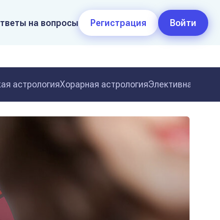
тветы на вопросы
Регистрация
Войти
ая астрология
Хорарная астрология
Элективная астр