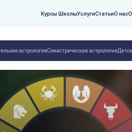
Курсы Школы
Услуги
Статьи
О нас
О
ельная астрология
Синастрическая астрология
Детск