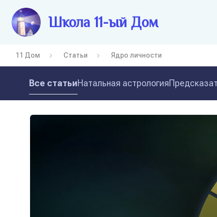
Школа 11-ый Дом
11 Дом
Статьи
Ядро личности
Все статьи
Натальная астрология
Предсказат