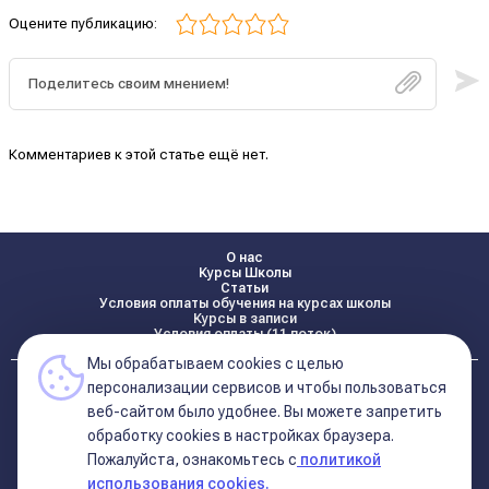
Оцените публикацию:
Комментариев к этой статье ещё нет.
О нас
Курсы Школы
Статьи
Условия оплаты обучения на курсах школы
Курсы в записи
Условия оплаты (11 поток)
Мы обрабатываем cookies с целью
Реквизиты
персонализации сервисов и чтобы пользоваться
Контакты
веб-сайтом было удобнее. Вы можете запретить
обработку сookies в настройках браузера.
Пожалуйста, ознакомьтесь с
политикой
Политика конфиденциальности
Договор оферта (соглашение)
использования cookies.
+7 495 681 02 96