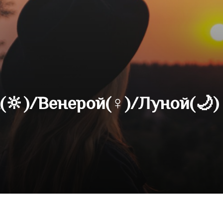
🔆)/Венерой(♀)/Луной(🌙)