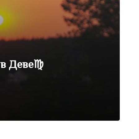
 в Деве♍