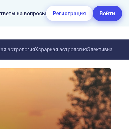
тветы на вопросы
Регистрация
Войти
ая астрология
Хорарная астрология
Элективная астр