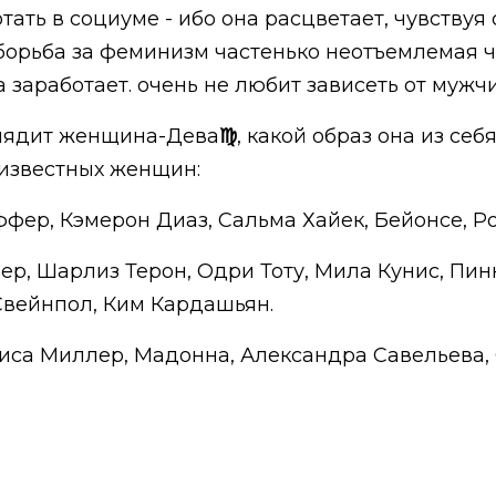
тать в социуме - ибо она расцветает, чувствуя
 борьба за феминизм частенько неотъемлемая 
а заработает. очень не любит зависеть от мужч
выглядит женщина-Дева
♍
, какой образ она из себ
известных женщин:
фер, Кэмерон Диаз, Сальма Хайек, Бейонсе, Ро
р, Шарлиз Терон, Одри Тоту, Мила Кунис, Пинк
Свейнпол, Ким Кардашьян.
риса Миллер, Мадонна, Александра Савельева,