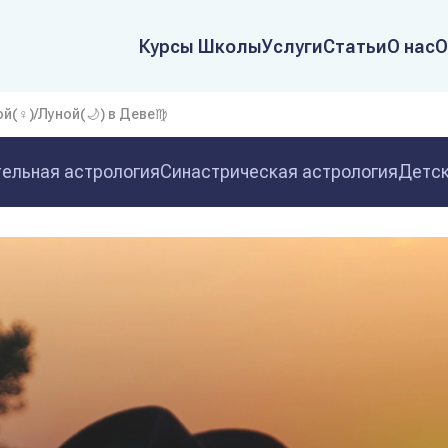
Курсы Школы
Услуги
Статьи
О нас
О
й(♀)/Луной(🌙) в Деве♍
ельная астрология
Синастрическая астрология
Детск