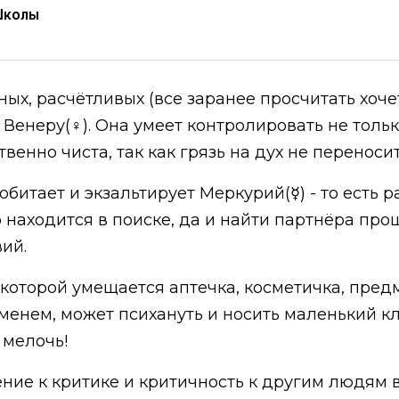
Школы
ных, расчётливых (все заранее просчитать хоч
и Венеру(♀). Она умеет контролировать не тольк
венно чиста, так как грязь на дух не переносит
битает и экзальтирует Меркурий(☿) - то есть ра
о находится в поиске, да и найти партнёра про
ий.
которой умещается аптечка, косметичка, пре
менем, может психануть и носить маленький кла
 мелочь!
ние к критике и критичность к другим людям в