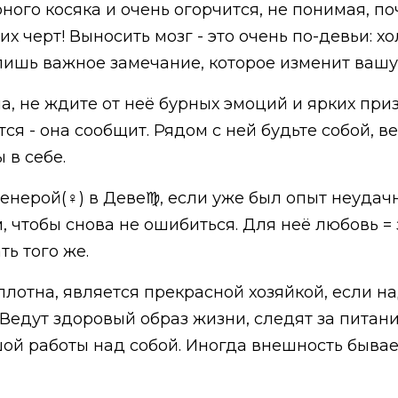
ого косяка и очень огорчится, не понимая, поч
х черт! Выносить мозг - это очень по-девьи: х
 лишь важное замечание, которое изменит вашу
, не ждите от неё бурных эмоций и ярких приз
ся - она сообщит. Рядом с ней будьте собой, в
 в себе.
енерой(♀) в Деве♍, если уже был опыт неудач
 чтобы снова не ошибиться. Для неё любовь = з
ть того же.
отна, является прекрасной хозяйкой, если над
 Ведут здоровый образ жизни, следят за питан
ьшой работы над собой. Иногда внешность быва