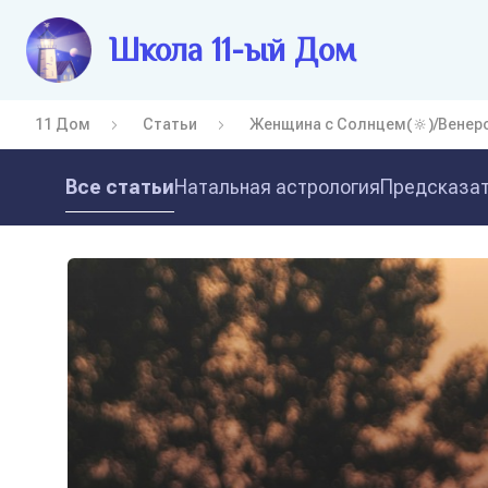
Школа 11-ый Дом
11 Дом
Статьи
Женщина с Солнцем(🔆)/Венеро
Все статьи
Натальная астрология
Предсказат