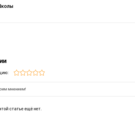
Школы
рии
цию:
этой статье ещё нет.