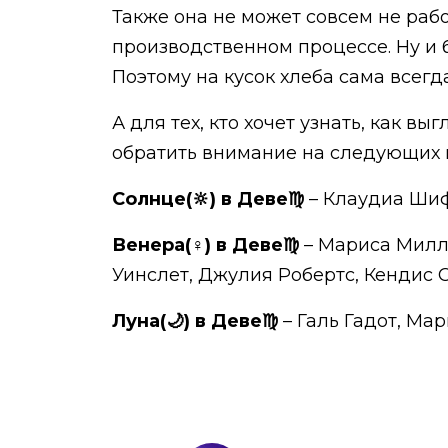
Также она не может совсем не рабо
производственном процессе. Ну и
Поэтому на кусок хлеба сама всегд
А для тех, кто хочет узнать, как 
обратить внимание на следующих 
Солнце(🔆) в Деве♍
– Клаудиа Шиф
Венера(♀) в Деве♍
– Мариса Милле
Уинслет, Джулия Робертс, Кендис 
Луна(🌙) в Деве♍
– Галь Гадот, Ма