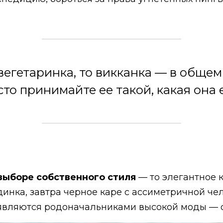
 вегетаринка, то викканка — в обще
то принимайте ее такой, какая она 
 выборе собственного стиля
— то элегантное к
нка, завтра черное каре с ассиметричной че
являются родоначальниками высокой моды — о