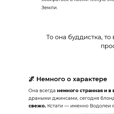
Земли.
То она буддистка, то
прос
🌌 Немного о характере
Она всегда
немного странная и в
драными джинсами, сегодня блонди
свежо.
Кстати — именно Водолеи 