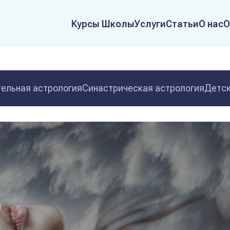
Курсы Школы
Услуги
Статьи
О нас
О
ельная астрология
Синастрическая астрология
Детск