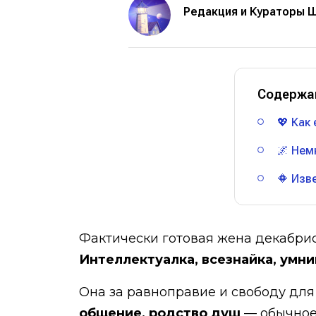
Редакция и Кураторы 
Содержа
💖 Как
🌌 Нем
🔶 Из
Фактически готовая жена декабрист
Интеллектуалка, всезнайка, умни
Она за равноправие и свободу для 
общение, родство душ
— обычное 