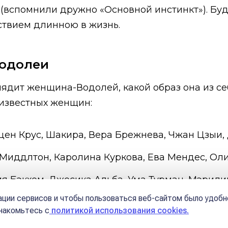
(вспомнили дружно «Основной инстинкт»). Буд
ствием длинною в жизнь.
Водолеи
ыглядит женщина-Водолей, какой образ она из с
известных женщин:
ен Крус, Шакира, Вера Брежнева, Чжан Цзыи,
Миддлтон, Каролина Куркова, Ева Мендес, Оли
я Бэкхем, Джесика Альба, Ума Турман, Мэрили
ции сервисов и чтобы пользоваться веб-сайтом было удобн
знакомьтесь с
политикой использования cookies.