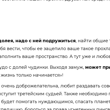
долея, надо с ней подружиться
, найти общие 
ебя вести, чтобы ее зацепило ваше такое прох
аполнить ваше пространство. А тут уже и любов
удо с долей чудинки. Выходя замуж,
может пр
 жизнь только начинается»!
 очень доброжелательна, любит раздавать сов
ыступит третейским судьей. Также необходимо 
да будет помогать нуждающимся, спасать плане
спедицию, бороться за права угнетенных пинг