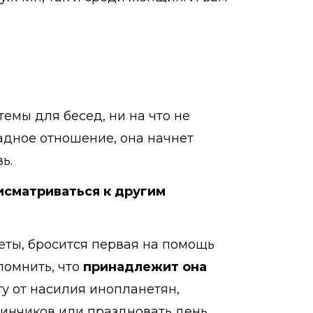
темы для бесед, ни на что не
ладное отношение, она начнет
ь.
исматриваться к другим
еты, бросится первая на помощь
помнить, что
принадлежит она
ту от насилия инопланетян,
винчиков или праздновать день