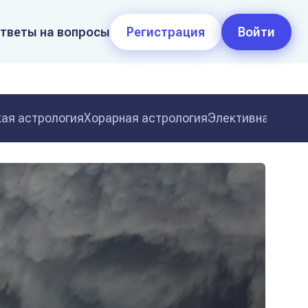
тветы на вопросы
Регистрация
Войти
ая астрология
Хорарная астрология
Элективная астр