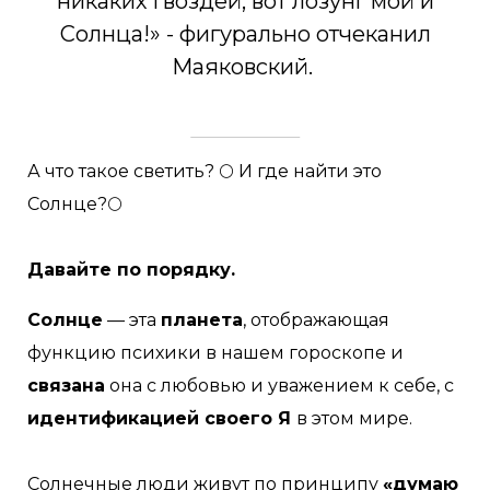
никаких гвоздей, вот лозунг мой и
Солнца!» - фигурально отчеканил
Маяковский.
А что такое светить? 🌕 И где найти это
Солнце?🌕
⠀
Давайте по порядку.
Солнце
— эта
планета
, отображающая
функцию психики в нашем гороскопе и
связана
она с любовью и уважением к себе, с
идентификацией своего Я
в этом мире.
⠀
Солнечные люди живут по принципу
«думаю