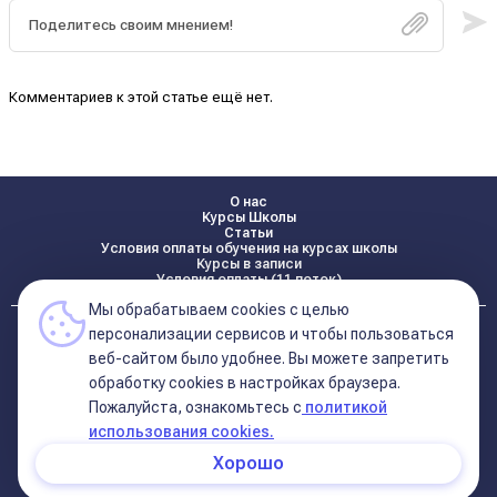
Комментариев к этой статье ещё нет.
О нас
Курсы Школы
Статьи
Условия оплаты обучения на курсах школы
Курсы в записи
Условия оплаты (11 поток)
Мы обрабатываем cookies с целью
Реквизиты
персонализации сервисов и чтобы пользоваться
Контакты
веб-сайтом было удобнее. Вы можете запретить
обработку сookies в настройках браузера.
Пожалуйста, ознакомьтесь с
политикой
Политика конфиденциальности
Договор оферта (соглашение)
использования cookies.
+7 495 681 02 96
Хорошо
© 2026 Школа Астрологии
11-ый Дом
Катерины Дятловой 11-ый Дом