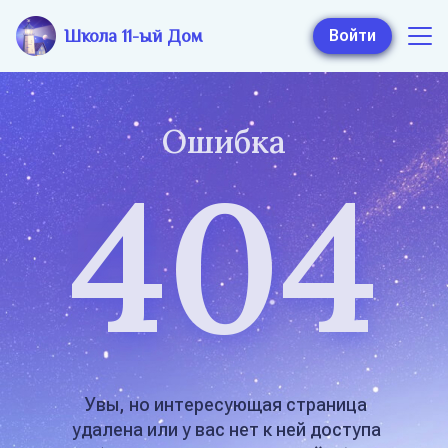
Школа 11-ый Дом
Войти
Ошибка
404
Увы, но интересующая страница
удалена или
у вас нет к ней доступа