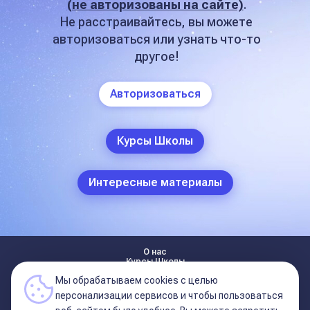
(не авторизованы на сайте)
.
Не расстраивайтесь, вы можете
авторизоваться или узнать что-то
другое!
Авторизоваться
Курсы Школы
Интересные материалы
О нас
Курсы Школы
Статьи
Мы обрабатываем cookies с целью
Условия оплаты обучения на курсах школы
Курсы в записи
персонализации сервисов и чтобы пользоваться
Условия оплаты (11 поток)