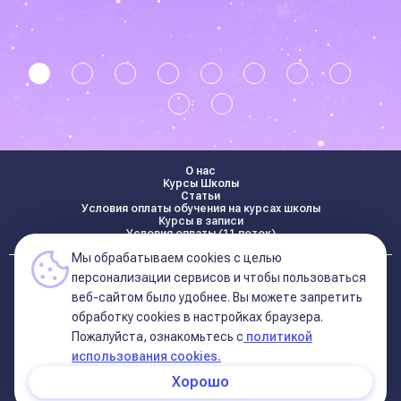
О нас
Курсы Школы
Статьи
Условия оплаты обучения на курсах школы
Курсы в записи
Условия оплаты (11 поток)
Мы обрабатываем cookies с целью
Реквизиты
персонализации сервисов и чтобы пользоваться
Контакты
веб-сайтом было удобнее. Вы можете запретить
обработку сookies в настройках браузера.
Пожалуйста, ознакомьтесь с
политикой
Политика конфиденциальности
Договор оферта (соглашение)
использования cookies.
+7 495 681 02 96
Хорошо
© 2026 Школа Астрологии
11-ый Дом