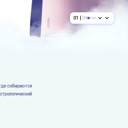
01 |
04
 где собираются
астрологический
.