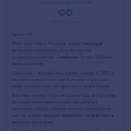
Специализация: Симболон
Мой профиль
Привет! 👋
Меня зовут Ольга Фадеева, я
практикующий
астролог
и занимаюсь популяризацией
астрологических карт
Симболон
Питера Орбана и
Ингрид Циннель.
Симболон — молодой инструмент (создан в 1983 г.),
поэтому он экологичен, мягок и в нём отсутствуют
мифы и стереотипы, которые могут пугать людей.
Я активно изучаю труды автора колоды, его систему,
исследую возможности и способы работы с
Симболон, создаю рабочие техники и расклады на
картах, а
свои находки применяю на практике в
консультировании.