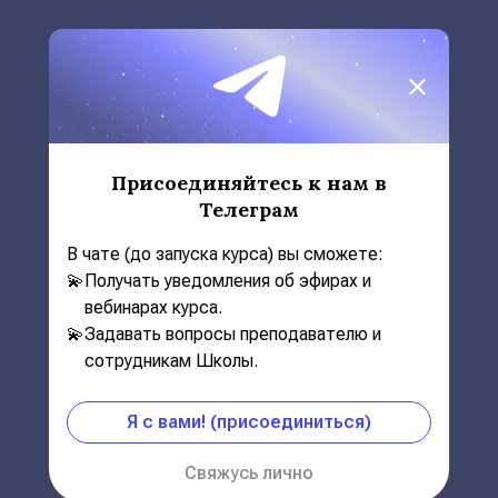
Вводный вебинар 🧩Симболон
Присоединяйтесь к нам в
Телеграм
В чате (до запуска курса) вы сможете:
💫
Получать уведомления об эфирах и
вебинарах курса.
💫
Задавать вопросы преподавателю и
сотрудникам Школы.
Я с вами! (присоединиться)
🤗 Приглашение на курс
Свяжусь лично