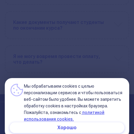
Какие документы получают студенты
по окончании курса?
Я не могу вовремя провести оплату,
что делать?
Мы обрабатываем cookies с целью
персонализации сервисов и чтобы пользоваться
веб-сайтом было удобнее. Вы можете запретить
обработку сookies в настройках браузера.
Пожалуйста, ознакомьтесь с
политикой
Записаться на курс Симболон
использования cookies.
‒ 6 поток
Хорошо