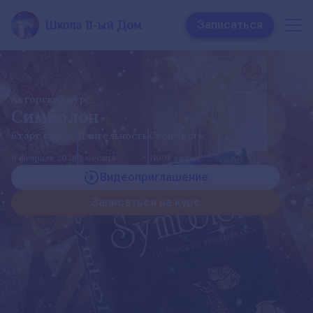
Школа 11-ый Дом
Записаться
Авторский курс
Симболон
Старт курса
Длительность
Стоимость
В феврале 2026
3 месяца
7100₽ за 1 мес.
Видеоприглашение
Записаться на курс