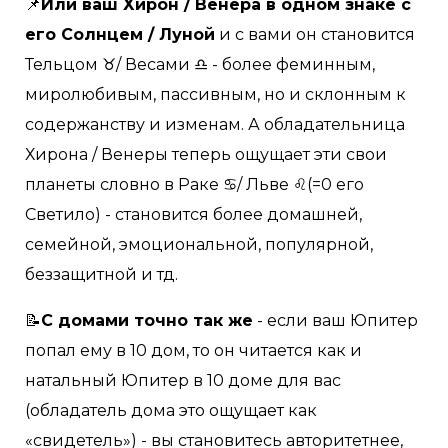
📌
Или ваш Хирон / Венера в одном знаке с
его Солнцем / Луной
и с вами он становится
Тельцом ♉️/ Весами ♎️ - более феминным,
миролюбивым, пассивным, но и склонным к
содержанству и изменам. А обладательница
Хирона / Венеры теперь ощущает эти свои
планеты словно в Раке ♋️/ Льве ♌️(=0 его
Светило) - становится более домашней,
семейной, эмоциональной, популярной,
беззащитной и тд.
📝
С домами точно так же
- если ваш Юпитер
попал ему в 10 дом, то он читается как и
натальный Юпитер в 10 доме для вас
(обладатель дома это ощущает как
«свидетель») - вы становитесь авторитетнее,