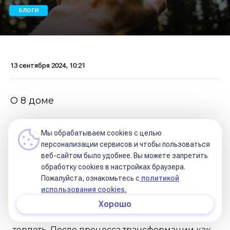
БЛОГИ
13 сентября 2024, 10:21
О 8 доме
🔸Трансформация
Мы обрабатываем cookies с целью
персонализации сервисов и чтобы пользоваться
Трансформация - это переход чего-либо или
веб-сайтом было удобнее. Вы можете запретить
обработку сookies в настройках браузера.
кого-либо в иное состояние с последующим
Пожалуйста, ознакомьтесь с
политикой
изменением, как бы смерть старого состояния
использования cookies.
и рождение нового. Процесс неприятный, но
Хорошо
что поделать, хочешь жить, умей и боль
терпеть. После процесса трансформации как