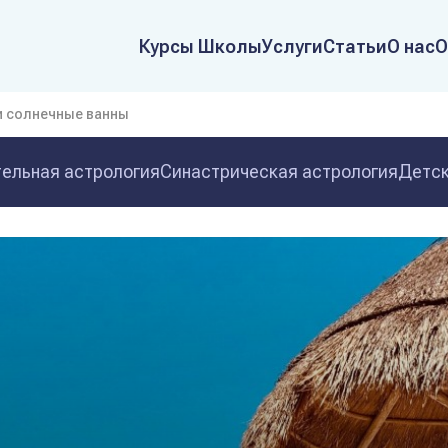
Курсы Школы
Услуги
Статьи
О нас
О
 и солнечные ванны
ельная астрология
Синастрическая астрология
Детск