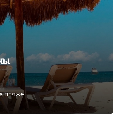
ны
на пляже