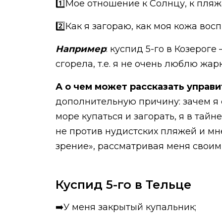
1️⃣Мое отношение к Солнцу, к пляж
2️⃣Как я загораю, как моя кожа во
Например
: куспид 5-го в Козерог
сгорела, т.е. я не очень люблю жар
А о чем может рассказать управит
дополнительную причину: зачем я 
море купаться и загорать, я в тай
не против нудистских пляжей и мн
зрение», рассматривая меня своим
Куспид 5-го в Тельце
➡️У меня закрытый купальник;