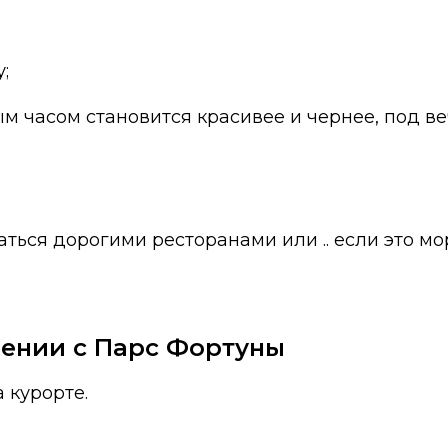
;
дым часом становится красивее и чернее, под в
ься дорогими ресторанами или .. если это мор
нении с Парс Фортуны
 курорте.