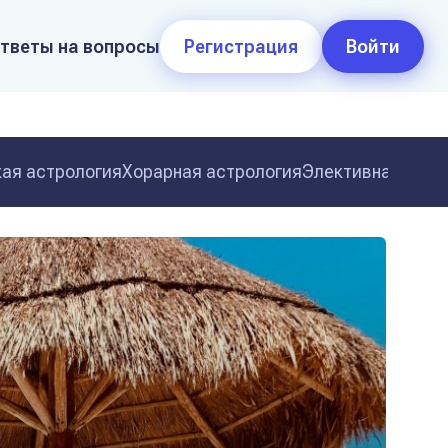
тветы на вопросы
Регистрация
Войти
ая астрология
Хорарная астрология
Элективная астр