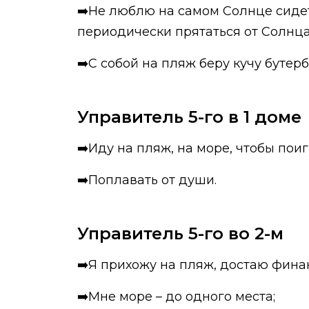
➡️Не люблю на самом Солнце сидет
периодически прятаться от Солнца
➡️С собой на пляж беру кучу бутерб
Управитель 5-го в 1 доме
➡️Иду на пляж, на море, чтобы поиг
➡️Поплавать от души.
Управитель 5-го во 2-м
➡️Я прихожу на пляж, достаю фина
➡️Мне море – до одного места;