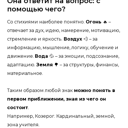
Она ответит на вопрос: с
помощью чего?
Со стихиями наиболее понятно.
Огонь
🔥 –
отвечает за дух, идею, намерение, мотивацию,
стремление и яркость.
Воздух
💨 – за
информацию, мышление, логику, обучение и
движение.
Вода
💦 – за эмоции, подсознание,
адаптацию.
Земля
🌳 – за структуры, финансы,
материальное.
Таким образом любой знак
можно понять в
первом приближении, зная из чего он
состоит
.
Например, Козерог. Кардинальный, земной,
зона учителя.