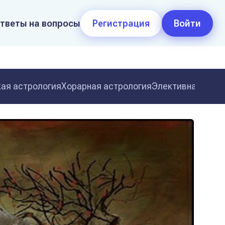
тветы на вопросы
Регистрация
Войти
ая астрология
Хорарная астрология
Элективная астр