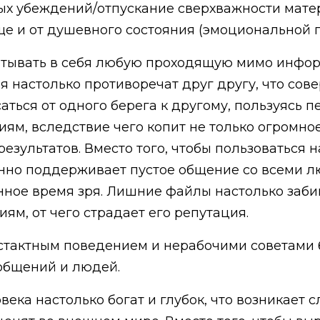
ых убеждений/отпускание сверхважности матер
еще и от душевного состояния (эмоциональной 
итывать в себя любую проходящую мимо инфо
ия настолько противоречат друг другу, что со
саться от одного берега к другому, пользуясь
ям, вследствие чего копит не только огромное
езультатов. Вместо того, чтобы пользоваться
янно поддерживает пустое общение со всеми 
нное время зря. Лишние файлы настолько забив
м, от чего страдает его репутация.
тактным поведением и нерабочими советами б
общений и людей.
века настолько богат и глубок, что возникает