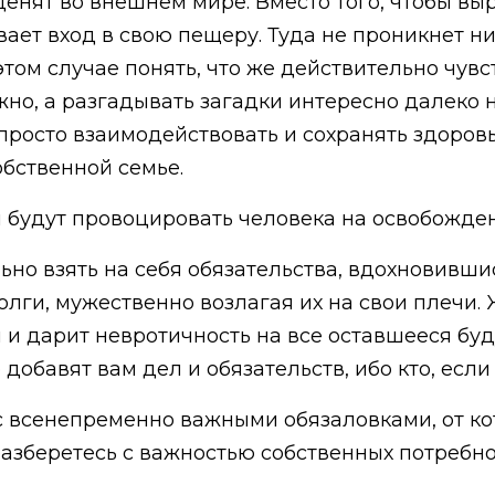
 оценят во внешнем мире. Вместо того, чтобы 
вает вход в свою пещеру. Туда не проникнет н
том случае понять, что же действительно чувс
жно, а разгадывать загадки интересно далеко н
просто взаимодействовать и сохранять здоро
обственной семье.
 будут провоцировать человека на освобожден
льно взять на себя обязательства, вдохновивши
лги, мужественно возлагая их на свои плечи. 
 и дарит невротичность на все оставшееся бу
обавят вам дел и обязательств, ибо кто, если
с всенепременно важными обязаловками, от ко
ы разберетесь с важностью собственных потребно