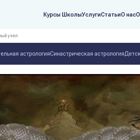
Курсы Школы
Услуги
Статьи
О нас
О
ный узел
ельная астрология
Синастрическая астрология
Детск