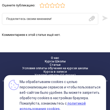
Оцените публикацию:
Комментариев к этой статье ещё нет.
О нас
Курсы Школы
Статьи
Условия оплаты обучения на курсах школы
Курсы в записи
Условия оплаты (11 поток)
Мы обрабатываем cookies с целью
Реквизиты
персонализации сервисов и чтобы пользоваться
Контакты
веб-сайтом было удобнее. Вы можете запретить
обработку сookies в настройках браузера.
Пожалуйста, ознакомьтесь с
политикой
Политика конфиденциальности
Договор оферта (соглашение)
использования cookies.
+7 495 681 02 96