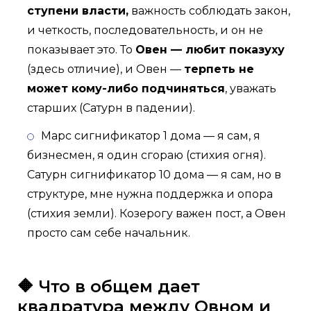
ступени власти,
важность соблюдать закон,
и четкость, последовательность, и он не
показывает это. То
Овен — любит показуху
(здесь отличие), и Овен —
терпеть не
может кому-либо подчиняться
, уважать
старших (Сатурн в падении).
Марс сигнификатор 1 дома — я сам, я
бизнесмен, я один сгораю (стихия огня).
Сатурн сигнификатор 10 дома — я сам, но в
структуре, мне нужна поддержка и опора
(стихия земли). Козерогу важен пост, а Овен
просто сам себе начальник.
🔶 Что в общем дает
квадратура между Овном и