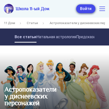
Школа 11-ый Дом
Войти
11 Дом
Статьи
Астропоказатели у диснеевских перс
Все статьи
Натальная астрология
Предсказательная
Астропоказатели
у диснеевских
персонажей