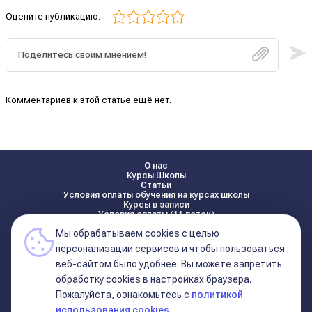
Оцените публикацию:
Комментариев к этой статье ещё нет.
О нас
Курсы Школы
Статьи
Условия оплаты обучения на курсах школы
Курсы в записи
Условия оплаты (11 поток)
Мы обрабатываем cookies с целью
Реквизиты
персонализации сервисов и чтобы пользоваться
Контакты
веб-сайтом было удобнее. Вы можете запретить
обработку сookies в настройках браузера.
Пожалуйста, ознакомьтесь с
политикой
Политика конфиденциальности
Договор оферта (соглашение)
использования cookies.
+7 495 681 02 96