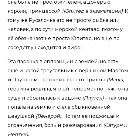
она была не просто жителем, а дочерью
короля, принцессой
(Юпитер в экзальтации)
. К
тому же Русалочка это не просто рыбка или
человек, а по сути морской кентавр, поэтому
её обозначает не просто Юпитер, но ещё по
соседству находится и Хирон.
Эта парочка в оппозиции с землей, но есть
ещё и косой треугольник с вершиной Марсом
и Плутоном – встретив своего принца
(Марс)
,
героиня решила, что ей непременно нужно на
сушу и обратилась к ведьме
(Плутон)
– так она
попала на землю и стала обыкновенной
девушкой
(Венерой)
. Но там её поджидали
ограничения, боль и разочарования
(Сатурн и
Нептун)
.