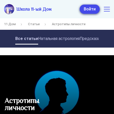
Школа 11-ый Дом
Войти
11 Дом
Статьи
Астротипы личности
Все статьи
Натальная астрология
Предсказательная
Астротипы
личности