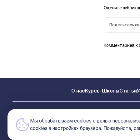
Оцените публика
Комментариев к 
О нас
Курсы Школы
Статьи
У
Мы обрабатываем cookies с целью персонализа
сookies в настройках браузера. Пожалуйста, о
© 2026 Школа Астрологии
11-ый Дом
Катерины Дятловой 11-ый Дом