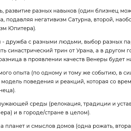
ь, развитие разных навыков (один близнец мож
, подавляя негативизм Сатурна, второй, наобо
изм Юпитера).
и - дружба с разными людьми, выбор разных па
ть синастрический трин от Урана, а в другом 
разница в проявлении качеств Венеры будет на
мого опыта (по одному и тому же событию, в с
модель поведения и реакций, которая со врем
неца).
окружающей среды (релокация, традиции и уст
ра) и в городе/стране в целом).
 планет и смыслов домов (одна рожать, вторая 