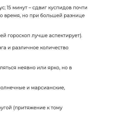
с; 15 минут – сдвиг куспидов почти
одно время, но при большей разнице
ей гороскоп лучше аспектирует).
га и различное количество
яться неявно или ярко, но в
олнечные и марсианские,
ругой (притяжение к тому