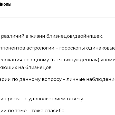
Школы
ы различий в жизни близнецов/двойняшек.
ппонентов астрологии – гороскопы одинаковые,
локация по одному (в т.ч. вынужденная) упоми
лияющих на близнецов.
арии по данному вопросу – личные наблюдения
вопросы – с удовольствием отвечу.
и по теме – тоже спасибо.