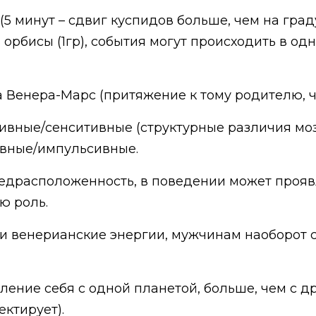
5 минут – сдвиг куспидов больше, чем на граду
есть орбисы (1гр), события могут происходить в 
а Венера-Марс (притяжение к тому родителю, ч
вные/сенситивные (структурные различия моз
ивные/импульсивные.
едрасположенность, в поведении может проявл
ю роль.
 венерианские энергии, мужчинам наоборот с
вление себя с одной планетой, больше, чем с д
ектирует).