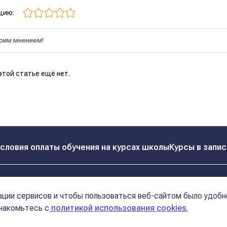
цию:
этой статье ещё нет.
словия оплаты обучения на курсах школы
Курсы в запис
Реквизиты
Контакты
ции сервисов и чтобы пользоваться веб-сайтом было удобн
Политика конфиденциальности
Договор оферта
знакомьтесь с
политикой использования cookies.