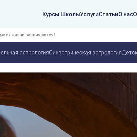
Курсы Школы
Услуги
Статьи
О нас
О
му их жизни различаются❗
ельная астрология
Синастрическая астрология
Детск