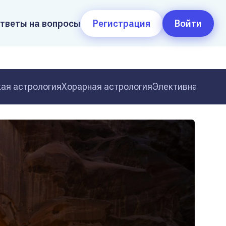
тветы на вопросы
Регистрация
Войти
ая астрология
Хорарная астрология
Элективная астр