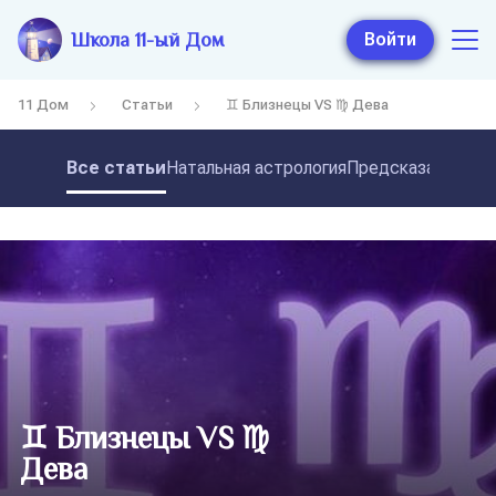
Школа 11-ый Дом
Войти
11 Дом
Статьи
♊ Близнецы VS ♍ Дева
Все статьи
Натальная астрология
Предсказательная
♊ Близнецы VS ♍
Дева