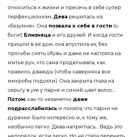
относиться к жизни и пресечь в себе супер
перфекционизм,
Дева
решилась на
«безумие». Она
позвала к себе в гости
(о,
боги!)
Близнеца
и его друзей. И когда гости
пришли в её дом, она впустила их, без
просьбы снять обувь и даже не настояла на
мытье рук, что сама проделывала, как
правило, дважды (чтобы наверняка все
микробы подохли). Она закрыла глаза на
серьгу в ухе у парня и синий цвет волос…
Потом
, как-то незаметно
даже
подрасслабилась
и поняла, что парни не
дурачки. Было интересно и, к тому же,
необычно легко. Дева напряглась... Ведь это
непорядок, если легко. Но не стала перечить