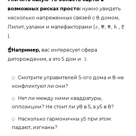
возможных рисках просто:
нужно увидеть
несколько напряжённых связей с 8 домом,
Лилит, узлами и малефакторами (♂, ♅, ♆, ♄ , ♇
).
☝Например,
вас интересует сфера
деторождения, а это 5 дом и ☽.
Смотрите управителей 5-ого дома и 8-не
конфликтуют ли они?
Нет ли между ними квадратуры,
оппозиции? Не стоит ли у8 в 5, а у5 в 8?
Насколько гармоничны у5 при этом:
падают, изгнаны?