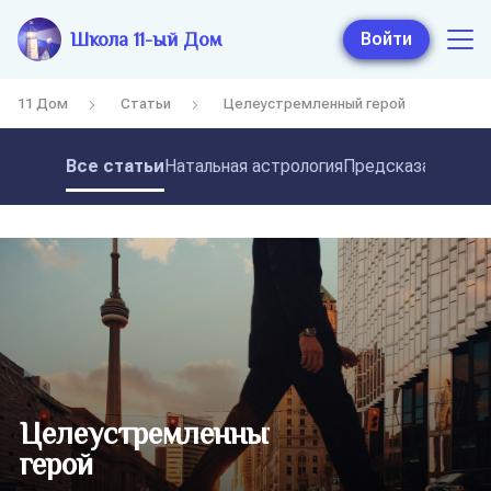
Школа 11-ый Дом
Войти
11 Дом
Статьи
Целеустремленный герой
Все статьи
Натальная астрология
Предсказательная
Целеустремленный
герой