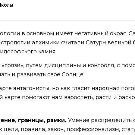
Школы
ологии в основном имеет негативный окрас. Са
астрологии алхимики считали Сатурн великой 
илософского камня.
 «грязи», путем дисциплины и контроля, с по
нать и развивать свое Солнце.
рте антагонисты, но как гласит народная погов
й карте помогают нам взрослеть, расти и раск
ление, границы, рамки.
Умение распределить с
к цели, правила, закон, профессионализм, стату