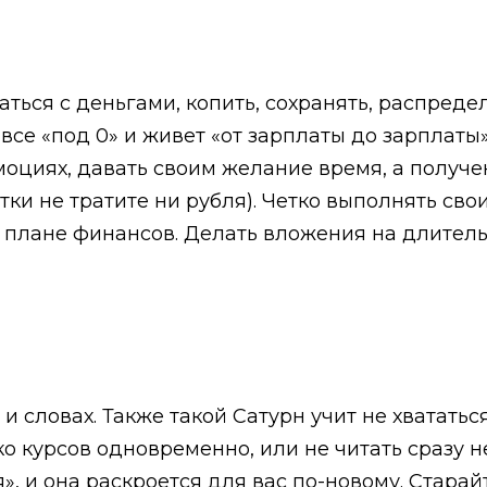
ься с деньгами, копить, сохранять, распредел
се «под 0» и живет «от зарплаты до зарплаты»
эмоциях, давать своим желание время, а получ
тки не тратите ни рубля). Четко выполнять св
в плане финансов. Делать вложения на длитель
 словах. Также такой Сатурн учит не хвататься
ко курсов одновременно, или не читать сразу 
», и она раскроется для вас по-новому. Стара