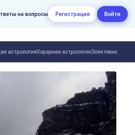
тветы на вопросы
Регистрация
Войти
ая астрология
Хорарная астрология
Элективная астр