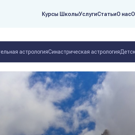
Курсы Школы
Услуги
Статьи
О нас
О
ельная астрология
Синастрическая астрология
Детск