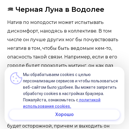
♒️
Черная Луна в Водолее
Натив по молодости может испытывать
дискомфорт, находясь в коллективе. В том
числе он лучше других мог бы почувствовать
негатив в том, чтобы быть ведомым кем-то,
опасность такой связи. Например, если в его
городе будет проходить митинг, он как раз
может раньше других притормозить и
Мы обрабатываем cookies с целью
персонализации сервисов и чтобы пользоваться
задуматься о том, куда остальные несутся и
веб-сайтом было удобнее. Вы можете запретить
почем строят баррикады, не будут ли они
обработку сookies в настройках браузера.
потом стоить крови народу? Он как бы
Пожалуйста, ознакомьтесь с
политикой
использования cookies.
предчувствует подноготную в затеях левого
Хорошо
толка. С этой точки зрения его независимость
будет осторожной, причем и выходить он