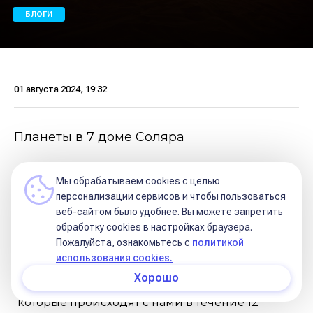
БЛОГИ
01 августа 2024, 19:32
Планеты в 7 доме Соляра
Друзья,
Мы обрабатываем cookies с целью
персонализации сервисов и чтобы пользоваться
веб-сайтом было удобнее. Вы можете запретить
Продолжаю ковырять любопытную тему:
обработку сookies в настройках браузера.
событийные вероятности по планетам в домах
Пожалуйста, ознакомьтесь с
политикой
использования cookies.
соляра. Соляр- это карта вашего
Хорошо
персонального года, график микро-событий,
которые происходят с нами в течение 12