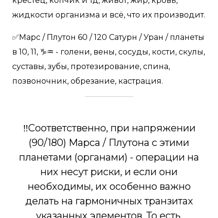
крестец, копчик и тд, живот, жир, кровь,
жидкости организма и всё, что их производит.
✅Марс / Плутон 60 / 120 Сатурн / Уран / планеты
в 10, 11, ♑️♒️ - голени, вены, сосуды, кости, скулы,
суставы, зубы, протезирование, спина,
позвоночник, обрезание, кастрация.
‼️Соответственно, при напряжении
(90/180) Марса / Плутона с этими
планетами (органами) - операции на
них несут риски, и если они
необходимы, их особенно важно
делать на гармоничных транзитах
указанных элементов. То есть,