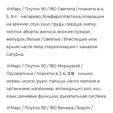
💠Марс / Плутон 90 / 180 Светила / планеты в 4,
5, ♋️♌️ - кесарево, блефаропластика, операции
на зрение, слух, уши, грудь, сердце, матку,
чистки, аборты, волосы, всякие пузыри,
желудок, белые / светлые / блестящие или
яркие части тела, стерилизация с каналом
Сатурна.
💠Марс / Плутон 90 / 180 Меркурий /
Прозерпина / планеты в 3, 6, ♊️♍️ - кишки,
нервы, мозги, руки, пальцы, нечто мелкое в
организме, например, аппендицит, рот, нос,
язык, речевые функции, дыхательная система.
💠Марс / Плутон 90 / 180 Венера / Хирон /