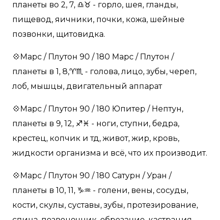
планеты во 2, 7, ♎️♉️ - горло, шея, гланды,
пищевод, яичники, почки, кожа, шейные
позвонки, щитовидка.
💠Марс / Плутон 90 / 180 Марс / Плутон /
планеты в 1, 8,♈️♏️ - голова, лицо, зубы, череп,
лоб, мышцы, двигательный аппарат
💠Марс / Плутон 90 / 180 Юпитер / Нептун,
планеты в 9, 12, ♐️♓️ - ноги, ступни, бедра,
крестец, копчик и тд, живот, жир, кровь,
жидкости организма и всё, что их производит.
💠Марс / Плутон 90 / 180 Сатурн / Уран /
планеты в 10, 11, ♑️♒️ - голени, вены, сосуды,
кости, скулы, суставы, зубы, протезирование,
спина, позвоночник, обрезание, кастрация.