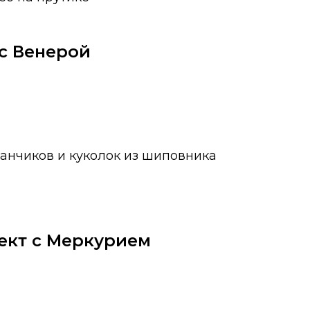
 с Венерой
ванчиков и куколок из шиповника
пект с Меркурием