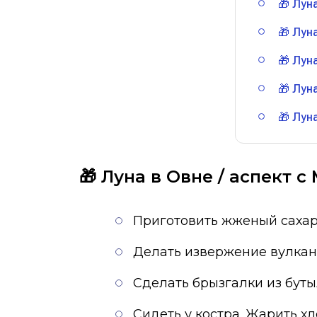
🎁 Лун
🎁 Лун
🎁 Лун
🎁 Лун
🎁 Лун
🎁 Луна в Овне / аспект 
Приготовить жженый сахар
Делать извержение вулкан
Сделать брызгалки из буты
Сидеть у костра. Жарить хл