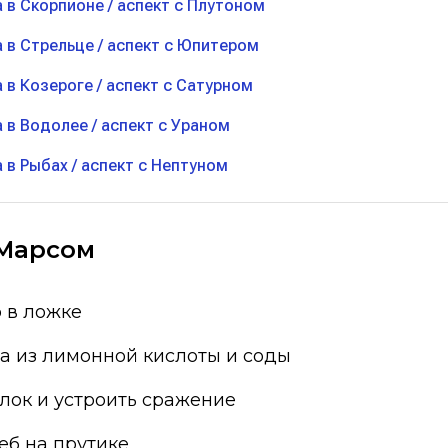
а в Скорпионе / аспект с Плутоном
а в Стрельце / аспект с Юпитером
а в Козероге / аспект с Сатурном
а в Водолее / аспект с Ураном
а в Рыбах / аспект с Нептуном
с Марсом
 в ложке
а из лимонной кислоты и соды
лок и устроить сражение
еб на прутике