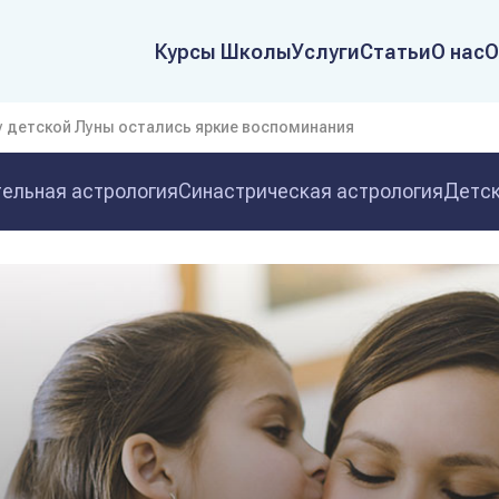
Курсы Школы
Услуги
Статьи
О нас
О
у детской Луны остались яркие воспоминания
ельная астрология
Синастрическая астрология
Детск