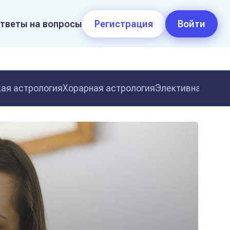
тветы на вопросы
Регистрация
Войти
ая астрология
Хорарная астрология
Элективная астр