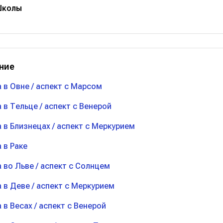
Школы
ние
а в Овне / аспект с Марсом
а в Тельце / аспект с Венерой
а в Близнецах / аспект с Меркурием
 в Раке
а во Льве / аспект с Солнцем
а в Деве / аспект с Меркурием
а в Весах / аспект с Венерой