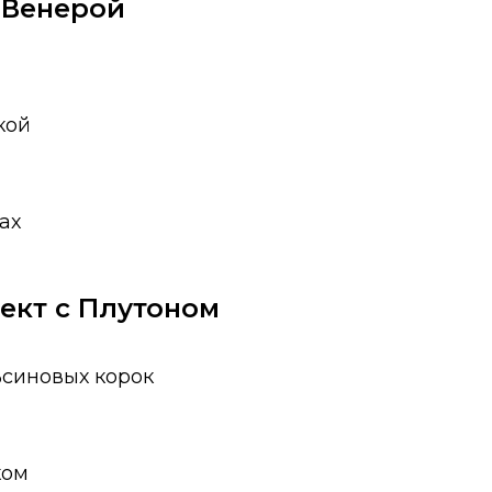
с Венерой
кой
ах
пект с Плутоном
ьсиновых корок
ком