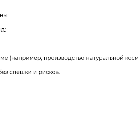
ны;
д;
еме (например, производство натуральной косм
без спешки и рисков.