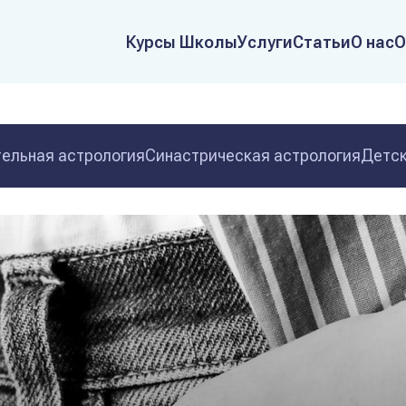
Курсы Школы
Услуги
Статьи
О нас
О
ельная астрология
Синастрическая астрология
Детск