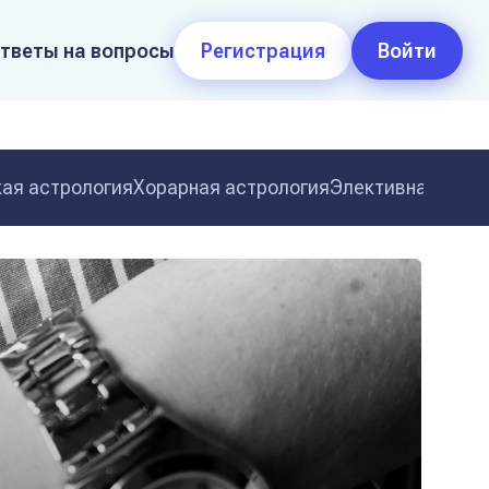
тветы на вопросы
Регистрация
Войти
ая астрология
Хорарная астрология
Элективная астр