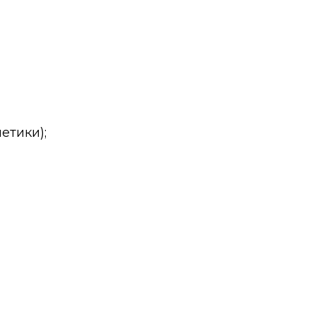
етики);