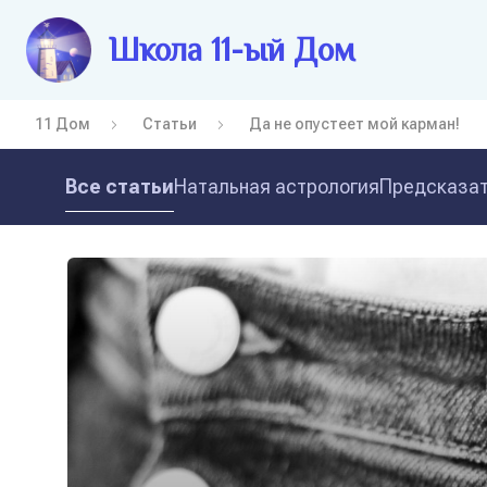
Школа 11-ый Дом
11 Дом
Статьи
Да не опустеет мой карман!
Все статьи
Натальная астрология
Предсказат