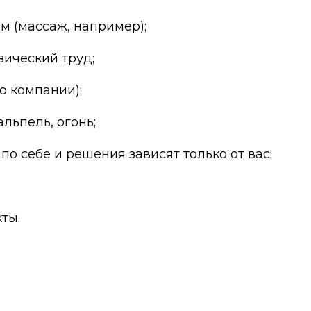
ом (массаж, например);
зический труд;
о компании);
альпель, огонь;
по себе и решения зависят только от вас;
ты.