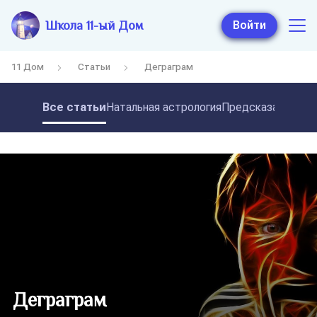
Школа 11-ый Дом
Войти
11 Дом
Статьи
Деграграм
Все статьи
Натальная астрология
Предсказательная
Деграграм