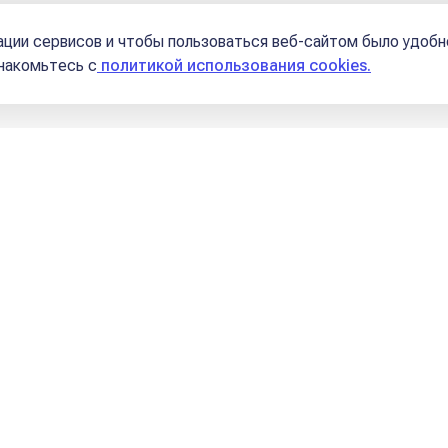
Школы
ции сервисов и чтобы пользоваться веб-сайтом было удобн
знакомьтесь с
политикой использования cookies.
ние
стретишь Соляр, так е го и проведешь»
-й. Овен
-й. Телец
-й. Близнецы
й. Рак
-й. Лев
-й. Дева