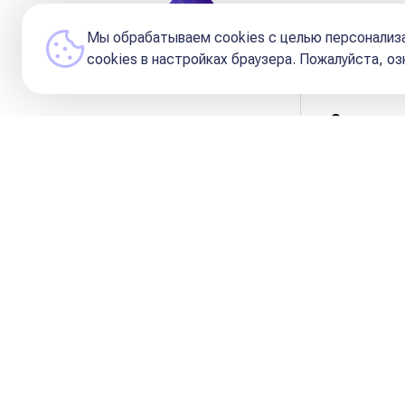
Редакция и Кураторы 
Мы обрабатываем cookies с целью персонализа
сookies в настройках браузера. Пожалуйста, о
Содержа
«Как в
День 1
День 2
День 3
День 4-
День 5
День 6