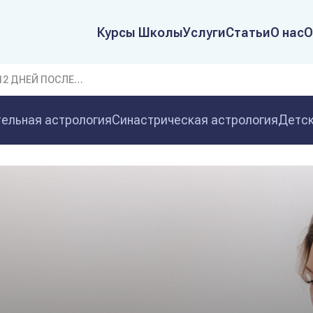
Курсы Школы
Услуги
Статьи
О нас
О
12 ДНЕЙ ПОСЛЕ…
ельная астрология
Синастрическая астрология
Детск