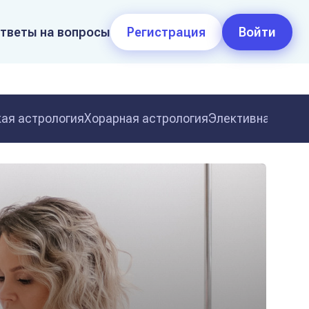
тветы на вопросы
Регистрация
Войти
ая астрология
Хорарная астрология
Элективная астр