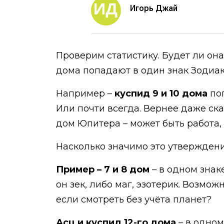
Игорь Джай
Проверим статистику. Будет ли она
дома попадают в один знак Зодиак
Например –
куспид 9 и 10 дома
по
Или почти всегда. Вернее даже сказ
дом Юпитера – может быть работа,
Насколько значимо это утверждени
Пример – 7 и 8 дом
– в одном знак
он зек, либо маг, эзотерик. Возмож
если смотреть без учёта планет?
Асц и куспид 12-го дома
– в одном