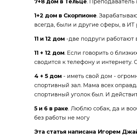
7+8 дом в Тельце
. Преподаватель
1+2 дом в Скорпионе
. Зарабатываю
всегда, были и другие сферы, в ИТ 
11 и 12 дом
-две подруги работают 
11 + 12 дом
. Если говорить о близк
сводится к телефону и интернету. О
4 + 5 дом
- иметь свой дом - огромн
спортивный зал. Мама всех оправдае
спортивный уголок был. И действи
5 и 6 в раке
. Люблю собак, да и во
без работы не могу
Эта статья написана Игорем Джай