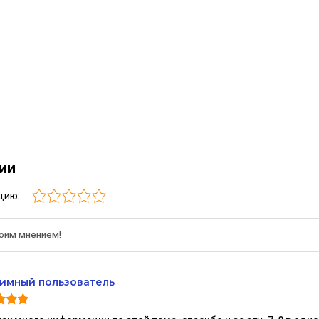
рии
цию:
имный пользователь