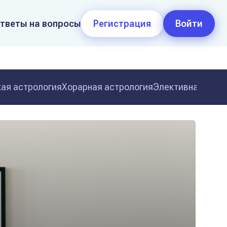
тветы на вопросы
Регистрация
Войти
ая астрология
Хорарная астрология
Элективная астр