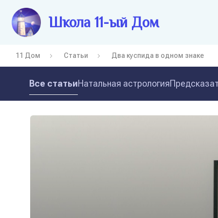
Школа 11-ый Дом
11 Дом
Статьи
Два куспида в одном знаке
Все статьи
Натальная астрология
Предсказат