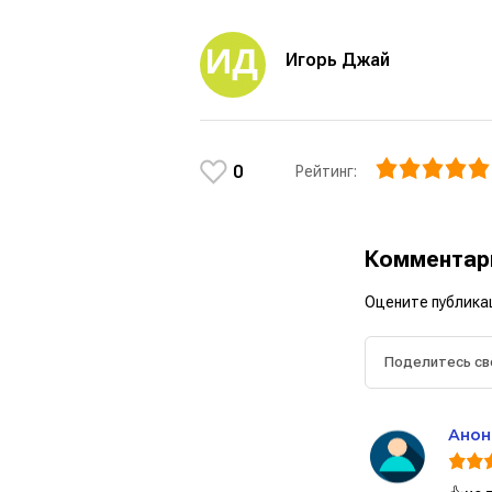
Игорь Джай
0
Рейтинг:
Коммента
Оцените публика
Анон