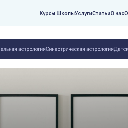
Курсы Школы
Услуги
Статьи
О нас
О
ельная астрология
Синастрическая астрология
Детск