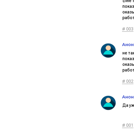
👍не 
показ
оказы
работ
# 003
Анон
не та
показ
оказы
работ
# 002
Анон
Да уж
# 001