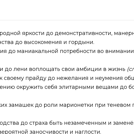
родной яркости до демонстративности, манерно
нства до высокомения и гордыни.
ия до маниакальной потребности во внимании
и до лени воплощать свои амбиции в жизнь
(с
к своему прайду до нежелания и неумения общ
мению окружить себя элитарными вещами до бол
ких замашек до роли марионетки при теневом 
родства до страха быть незамеченным и замен
ероятной заносчивости и наглости.