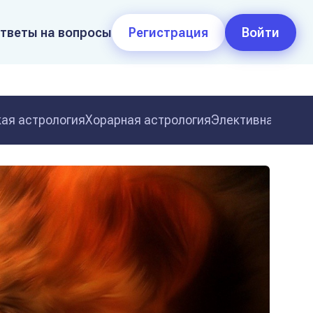
тветы на вопросы
Регистрация
Войти
ая астрология
Хорарная астрология
Элективная астр