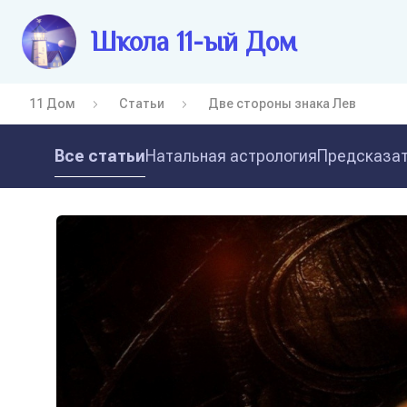
Школа 11-ый Дом
11 Дом
Статьи
Две стороны знака Лев
Все статьи
Натальная астрология
Предсказат