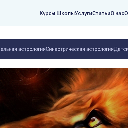
Курсы Школы
Услуги
Статьи
О нас
О
ельная астрология
Синастрическая астрология
Детск