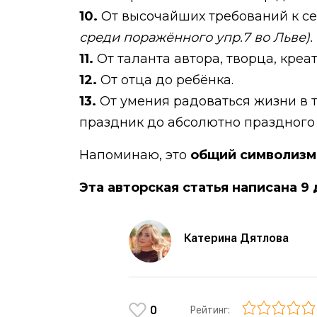
10.
От высочайших требований к се
среди поражённого упр.7 во Льве).
11.
От таланта автора, творца, кре
12.
От отца до ребёнка.
13.
От умения радоваться жизни в т
праздник до абсолютно праздного 
Напоминаю, это
общий символизм 
Эта авторская статья написана 9 
Катерина Дятлова
0
Рейтинг: