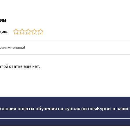
рии
цию:
этой статье ещё нет.
словия оплаты обучения на курсах школы
Курсы в запис
Реквизиты
Контакты