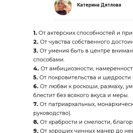
Катерина Дятлова
1.
От актёрских способностей и при
2.
От чувства собственного достои
3.
От умения быть в центре вниман
способами.
4.
От амбициозности, намеренност
5.
От покровительства и щедрости 
6.
От любви к роскоши, размаху, у
блестит без всякого вкуса и меры.
7.
От патриархальных, монархичес
руководство).
8.
От храбрости и смелости, благо
9.
От хороших чинных манер до нев