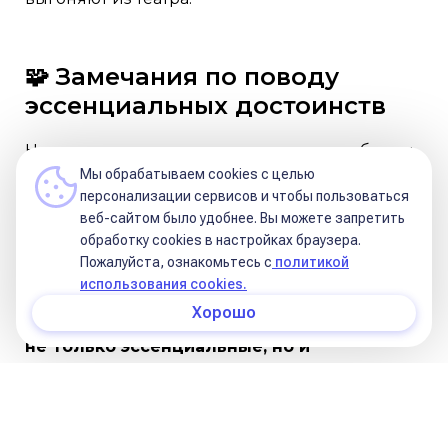
🧩 Замечания по поводу
эссенциальных достоинств
Некоторые школы используют только обитель
Мы обрабатываем cookies с целью
и изгнание, предпочитая не учитывать
персонализации сервисов и чтобы пользоваться
экзальтацию и падение, но в хорарной
веб-сайтом было удобнее. Вы можете запретить
астрологии все 4 значения важны и
обработку сookies в настройках браузера.
Пожалуйста, ознакомьтесь с
политикой
применяемы.
использования cookies.
Хорошо
Так же
важно
в любой методике
учитывать
не только эссенциальные, но и
акцидентальную силу планет
(это домарное
положение и аспектация).