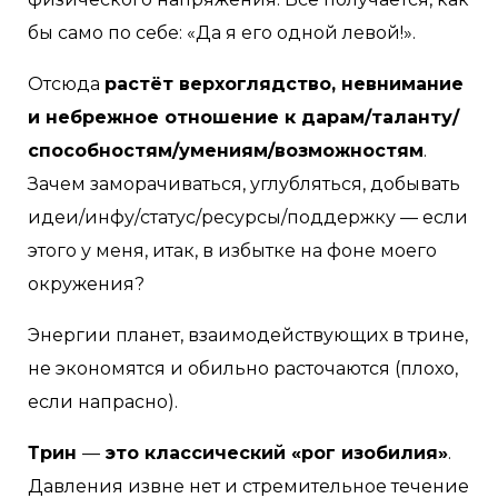
бы само по себе: «Да я его одной левой!».
Отсюда
растёт верхоглядство, невнимание
и небрежное отношение к дарам/таланту/
способностям/умениям/возможностям
.
Зачем заморачиваться, углубляться, добывать
идеи/инфу/статус/ресурсы/поддержку — если
этого у меня, итак, в избытке на фоне моего
окружения?
Энергии планет, взаимодействующих в трине,
не экономятся и обильно расточаются (плохо,
если напрасно).
Трин
—
это классический «рог изобилия»
.
Давления извне нет и стремительное течение