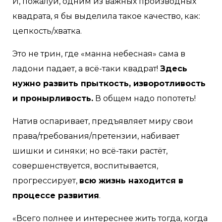
И, пожалуй, одним из важных производных
квадрата, я бы выделила такое качество, как:
цепкость/хватка.
Это не трин, где «манна небесная» сама в
ладони падает, а всё-таки квадрат!
Здесь
нужно развить прыткость, изворотливость
и пронырливость.
В общем надо попотеть!
Натив оспаривает, предъявляет миру свои
права/требования/претензии, набивает
шишки и синяки; но всё-таки растёт,
совершенствуется, воспитывается,
прогрессирует,
всю жизнь находится в
процессе развития
.
«Всего полнее и интереснее жить тогда, когда