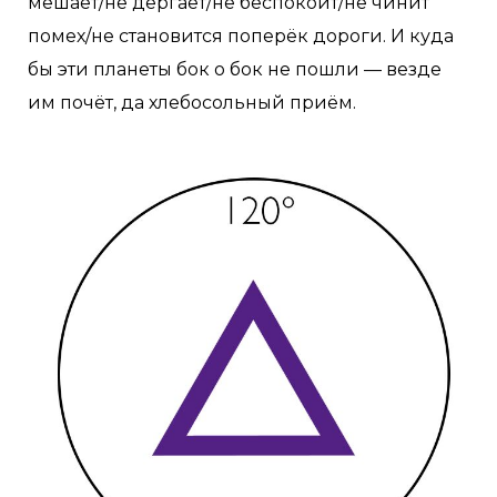
мешает/не дёргает/не беспокоит/не чинит
помех/не становится поперёк дороги. И куда
бы эти планеты бок о бок не пошли — везде
им почёт, да хлебосольный приём.