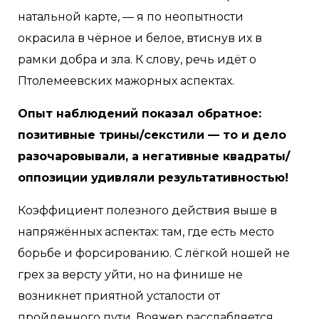
натальной карте, — я по неопытности
окрасила в чёрное и белое, втиснув их в
рамки добра и зла. К слову, речь идёт о
Птолемеевских мажорных аспектах.
Опыт наблюдений показал обратное:
позитивные трины/секстили — то и дело
разочаровывали, а негативные квадраты/
оппозиции удивляли результативностью!
Коэффициент полезного действия выше в
напряжённых аспектах: там, где есть место
борьбе и форсированию. С лёгкой ношей не
грех за версту уйти, но на финише не
возникнет приятной усталости от
пройденного пути. Вояжер расслабляется,