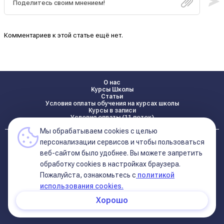
Комментариев к этой статье ещё нет.
О нас
Курсы Школы
Статьи
Условия оплаты обучения на курсах школы
Курсы в записи
Условия оплаты (11 поток)
Мы обрабатываем cookies с целью
Реквизиты
персонализации сервисов и чтобы пользоваться
Контакты
веб-сайтом было удобнее. Вы можете запретить
обработку сookies в настройках браузера.
Пожалуйста, ознакомьтесь с
политикой
Политика конфиденциальности
Договор оферта (соглашение)
использования cookies.
+7 495 681 02 96
Хорошо
© 2026 Школа Астрологии
11-ый Дом
Катерины Дятловой 11-ый Дом