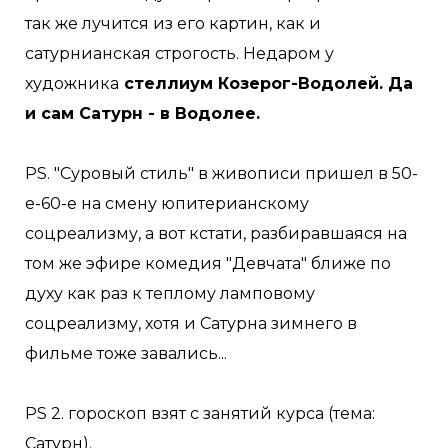
так же лучится из его картин, как и
сатурнианская строгость. Недаром у
художника
стеллиум Козерог-Водолей. Да
и сам Сатурн - в Водолее.
PS. "Суровый стиль" в живописи пришел в 50-
е-60-е на смену юпитерианскому
соцреализму, а вот кстати, разбиравшаяся на
том же эфире комедия "Девчата" ближе по
духу как раз к теплому ламповому
соцреализму, хотя и Сатурна зимнего в
фильме тоже завались...
PS 2. гороскоп взят с занятий курса (тема:
Сатурн).