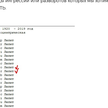
ы ингрессий или разворотов которых мы хоти
ТЬ.