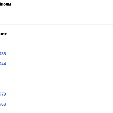
Школы
ние
935
944
979
988