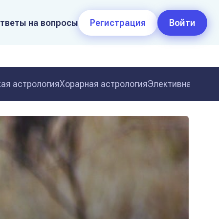
тветы на вопросы
Регистрация
Войти
ая астрология
Хорарная астрология
Элективная астр