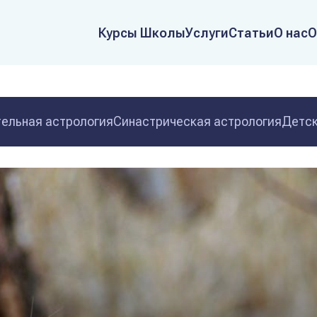
Курсы Школы
Услуги
Статьи
О нас
О
ельная астрология
Синастрическая астрология
Детск