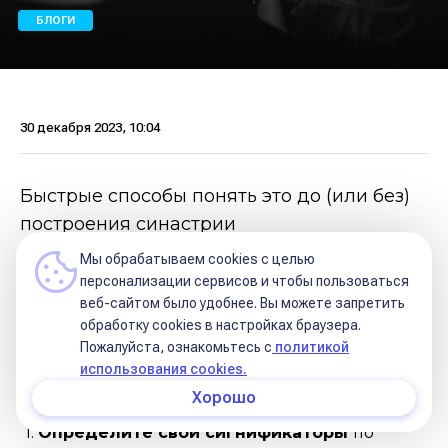
БЛОГИ
30 декабря 2023, 10:04
Быстрые способы понять это до (или без)
построения синастрии
Мы обрабатываем cookies с целью
🧡
Способ I
персонализации сервисов и чтобы пользоваться
веб-сайтом было удобнее. Вы можете запретить
Смотрим, кто вы в жизни этого человека
обработку сookies в настройках браузера.
Пожалуйста, ознакомьтесь с
политикой
(какая вы планета в его гороскопе), и какое
использования cookies.
место вам будет отведено.
Хорошо
1.
Определите свои сигнификаторы
по