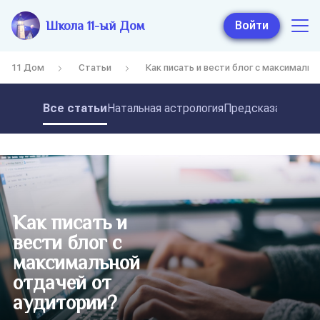
Школа 11-ый Дом
Войти
11 Дом
Статьи
Как писать и вести блог с максималь
Все статьи
Натальная астрология
Предсказательная
Как писать и
вести блог с
максимальной
отдачей от
аудитории?