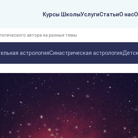
Курсы Школы
Услуги
Статьи
О нас
О
логического автора на разные темы
ельная астрология
Синастрическая астрология
Детск