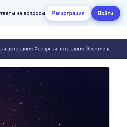
тветы на вопросы
Регистрация
Войти
ая астрология
Хорарная астрология
Элективная астр