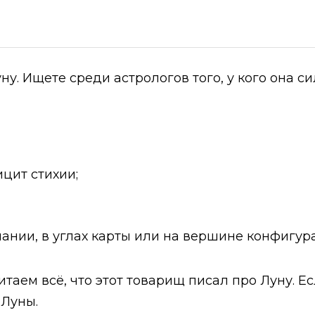
уну. Ищете среди астрологов того, у кого она с
цит стихии;
нании, в углах карты или на вершине конфигур
итаем всё, что этот товарищ писал про Луну. Е
 Луны.