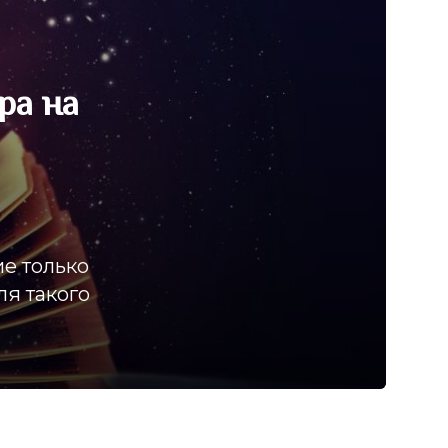
ра на
ие только
ля такого